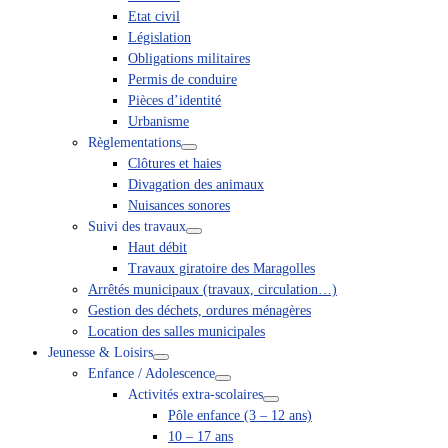
Etat civil
Législation
Obligations militaires
Permis de conduire
Pièces d’identité
Urbanisme
Règlementations
Clôtures et haies
Divagation des animaux
Nuisances sonores
Suivi des travaux
Haut débit
Travaux giratoire des Maragolles
Arrêtés municipaux (travaux, circulation…)
Gestion des déchets, ordures ménagères
Location des salles municipales
Jeunesse & Loisirs
Enfance / Adolescence
Activités extra-scolaires
Pôle enfance (3 – 12 ans)
10 – 17 ans