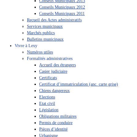
Conseils Municipaux 2013
Conseils Municipaux 2012
Conseils Municipaux 2011
Recueil des Actes administratifs
Services municipaux
Marchés publics
Bulletins municipaux
Vivre à Lexy
Numéros utiles
Formalités administratives
Accueil des étrangers
Casier judiciaire
Certificats
Certificat d’immatriculation (anc. carte grise)
Chiens dangereux
Elections
Etat civil
Législation
Obligations militaires
Permis de conduire
Pièces d’identité
Urbanisme