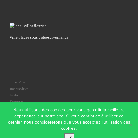
Ville placée sous vidéosurveillance
Lexy, Ville
ambassadrice
du don
d'organes
Nous utilisons des cookies pour vous garantir la meilleure
expérience sur notre site. Si vous continuez à utiliser ce
dernier, nous considérerons que vous acceptez l'utilisation des
cookies.
© 2026
Commune de Lexy
– Tous droits réservés
Ok
Propulsé par
WP
– Réalisé avec the
Thème Customizr