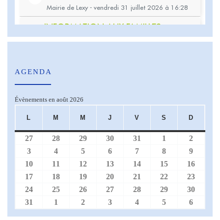
AGENDA
Évènements en août 2026
L
M
M
J
V
S
D
LUNDI
MARDI
MERCREDI
JEUDI
VENDREDI
SAMEDI
DIMA
27
28
29
30
31
1
2
27 juillet 2026
28 juillet 2026
29 juillet 2026
30 juillet 2026
31 juillet 2026
1 août 2026
2 août 
3
4
5
6
7
8
9
3 août 2026
4 août 2026
5 août 2026
6 août 2026
7 août 2026
8 août 2026
9 août 
10
11
12
13
14
15
16
10 août 2026
11 août 2026
12 août 2026
13 août 2026
14 août 2026
15 août 2026
16 aoû
17
18
19
20
21
22
23
17 août 2026
18 août 2026
19 août 2026
20 août 2026
21 août 2026
22 août 2026
23 aoû
24
25
26
27
28
29
30
24 août 2026
25 août 2026
26 août 2026
27 août 2026
28 août 2026
29 août 2026
30 aoû
31
1
2
3
4
5
6
31 août 2026
1 septembre 2026
2 septembre 2026
3 septembre 2026
4 septembre 2026
5 septembre 20
6 septe