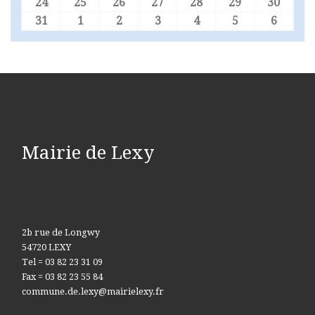
24
25
26
27
28
29
30
24 août 2026
25 août 2026
26 août 2026
27 août 2026
28 août 2026
29 août 2026
30 aoû
31
1
2
3
4
5
6
31 août 2026
1 septembre 2026
2 septembre 2026
3 septembre 2026
4 septembre 2026
5 septembre 
6 sept
Mairie de Lexy
2b rue de Longwy
54720 LEXY
Tel = 03 82 23 31 09
Fax = 03 82 23 55 84
commune.de.lexy@mairielexy.fr