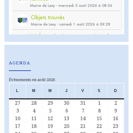
AGENDA
Évènements en août 2026
L
M
M
J
V
S
D
LUNDI
MARDI
MERCREDI
JEUDI
VENDREDI
SAMEDI
DIMA
27
28
29
30
31
1
2
27 juillet 2026
28 juillet 2026
29 juillet 2026
30 juillet 2026
31 juillet 2026
1 août 2026
2 août
3
4
5
6
7
8
9
3 août 2026
4 août 2026
5 août 2026
6 août 2026
7 août 2026
8 août 2026
9 août
10
11
12
13
14
15
16
10 août 2026
11 août 2026
12 août 2026
13 août 2026
14 août 2026
15 août 2026
16 aoû
17
18
19
20
21
22
23
17 août 2026
18 août 2026
19 août 2026
20 août 2026
21 août 2026
22 août 2026
23 aoû