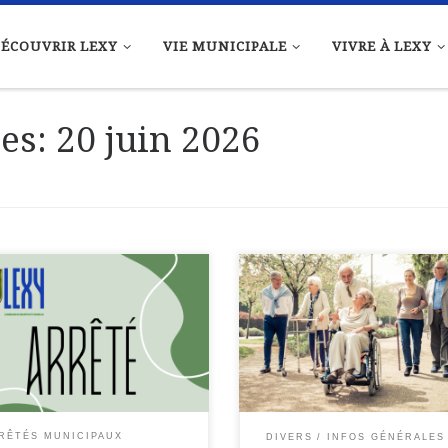
ÉCOUVRIR LEXY
VIE MUNICIPALE
VIVRE À LEXY
res:
20 juin 2026
rtement de Meurthe-et-
Afin de mieux protéger les
elle Commune de LEXY ARRETE
habitants les plus exposés aux
ulation rue de Lorraine
risques liés à la chaleur, la
DIAL 2026 de Football) Le
Commune de LEXY tient un regi
e de la Commune de LEXY Vu
nominatif des personnes
ode des Communes Vu le Code
vulnérables, c’est-à-dire : C’est
pourquoi, pour […]
RÊTÉS MUNICIPAUX
DIVERS
INFOS GÉNÉRALES