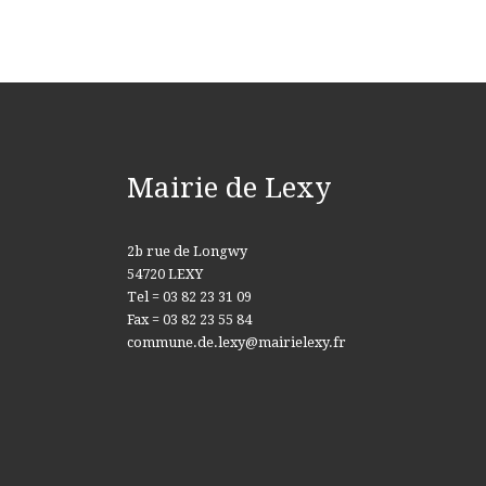
Mairie de Lexy
2b rue de Longwy
54720 LEXY
Tel = 03 82 23 31 09
Fax = 03 82 23 55 84
commune.de.lexy@mairielexy.fr