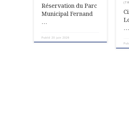
(T
Réservation du Parc
C
Municipal Fernand
L
…
Publié
20 juin 2026
Pub