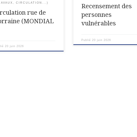
RAVAUX, CIRCULATION...)
Recensement des
irculation rue de
personnes
orraine (MONDIAL
vulnérables
…
Publié
20 juin 2026
lié
20 juin 2026