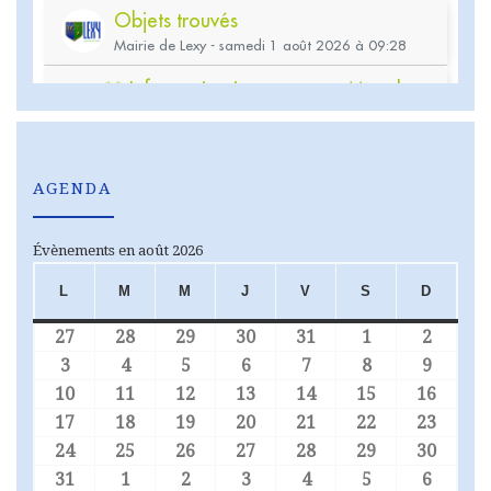
AGENDA
Évènements en août 2026
L
M
M
J
V
S
D
LUNDI
MARDI
MERCREDI
JEUDI
VENDREDI
SAMEDI
DIMA
27
28
29
30
31
1
2
27 juillet 2026
28 juillet 2026
29 juillet 2026
30 juillet 2026
31 juillet 2026
1 août 2026
2 août
3
4
5
6
7
8
9
3 août 2026
4 août 2026
5 août 2026
6 août 2026
7 août 2026
8 août 2026
9 août
10
11
12
13
14
15
16
10 août 2026
11 août 2026
12 août 2026
13 août 2026
14 août 2026
15 août 2026
16 aoû
17
18
19
20
21
22
23
17 août 2026
18 août 2026
19 août 2026
20 août 2026
21 août 2026
22 août 2026
23 aoû
24
25
26
27
28
29
30
24 août 2026
25 août 2026
26 août 2026
27 août 2026
28 août 2026
29 août 2026
30 aoû
31
1
2
3
4
5
6
31 août 2026
1 septembre 2026
2 septembre 2026
3 septembre 2026
4 septembre 2026
5 septembre 
6 sept