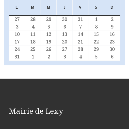
L
M
M
J
V
S
D
LUNDI
MARDI
MERCREDI
JEUDI
VENDREDI
SAMEDI
DIMA
27
28
29
30
31
1
2
27 juillet 2026
28 juillet 2026
29 juillet 2026
30 juillet 2026
31 juillet 2026
1 août 2026
2 août
3
4
5
6
7
8
9
3 août 2026
4 août 2026
5 août 2026
6 août 2026
7 août 2026
8 août 2026
9 août
10
11
12
13
14
15
16
10 août 2026
11 août 2026
12 août 2026
13 août 2026
14 août 2026
15 août 2026
16 aoû
17
18
19
20
21
22
23
17 août 2026
18 août 2026
19 août 2026
20 août 2026
21 août 2026
22 août 2026
23 aoû
24
25
26
27
28
29
30
24 août 2026
25 août 2026
26 août 2026
27 août 2026
28 août 2026
29 août 2026
30 aoû
31
1
2
3
4
5
6
31 août 2026
1 septembre 2026
2 septembre 2026
3 septembre 2026
4 septembre 2026
5 septembre 
6 sept
Mairie de Lexy