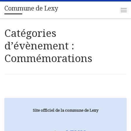
Commune de Lexy
Passer au contenu
Me
Catégories
d’évènement :
Commémorations
Site officiel de la commune de Lexy