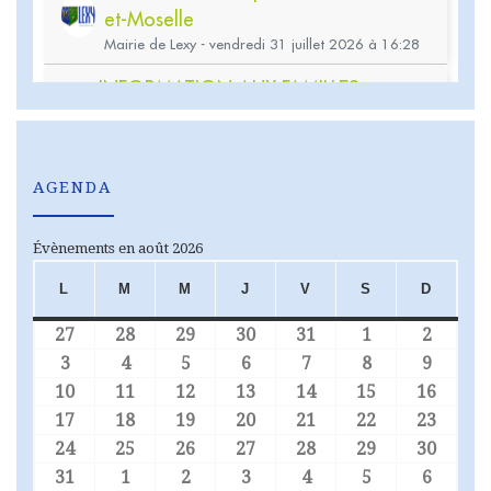
AGENDA
Évènements en août 2026
L
M
M
J
V
S
D
LUNDI
MARDI
MERCREDI
JEUDI
VENDREDI
SAMEDI
DIMA
27
28
29
30
31
1
2
27 juillet 2026
28 juillet 2026
29 juillet 2026
30 juillet 2026
31 juillet 2026
1 août 2026
2 août
3
4
5
6
7
8
9
3 août 2026
4 août 2026
5 août 2026
6 août 2026
7 août 2026
8 août 2026
9 août
10
11
12
13
14
15
16
10 août 2026
11 août 2026
12 août 2026
13 août 2026
14 août 2026
15 août 2026
16 aoû
17
18
19
20
21
22
23
17 août 2026
18 août 2026
19 août 2026
20 août 2026
21 août 2026
22 août 2026
23 aoû
24
25
26
27
28
29
30
24 août 2026
25 août 2026
26 août 2026
27 août 2026
28 août 2026
29 août 2026
30 aoû
31
1
2
3
4
5
6
31 août 2026
1 septembre 2026
2 septembre 2026
3 septembre 2026
4 septembre 2026
5 septembre 
6 sept