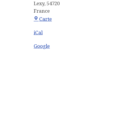
Lexy
,
54720
France
Mairie
Carte
iCal
Google