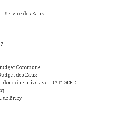
 Service des Eaux
17
— Budget Commune
Budget des Eaux
du domaine privé avec BAT1GERE
cq
l de Briey