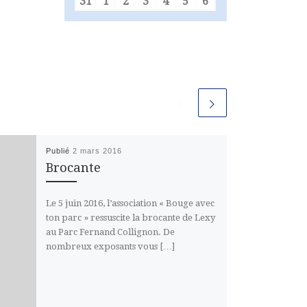
31
1
2
3
4
5
6
31 août 2026
1 septembre 2026
2 septembre 2026
3 septembre 2026
4 septembre 2026
5 septembre 2026
6 septembre 2026
Publié
2 mars 2016
Brocante
Le 5 juin 2016, l’association « Bouge avec
ton parc » ressuscite la brocante de Lexy
au Parc Fernand Collignon. De
nombreux exposants vous […]