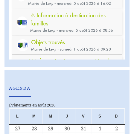
AGENDA
Évènements en août 2026
L
M
M
J
V
S
D
LUNDI
MARDI
MERCREDI
JEUDI
VENDREDI
SAMEDI
DIMA
27
28
29
30
31
1
2
27 juillet 2026
28 juillet 2026
29 juillet 2026
30 juillet 2026
31 juillet 2026
1 août 2026
2 août