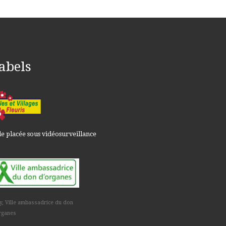
abels
le placée sous vidéosurveillance
y, Ville ambassadrice du don
rganes