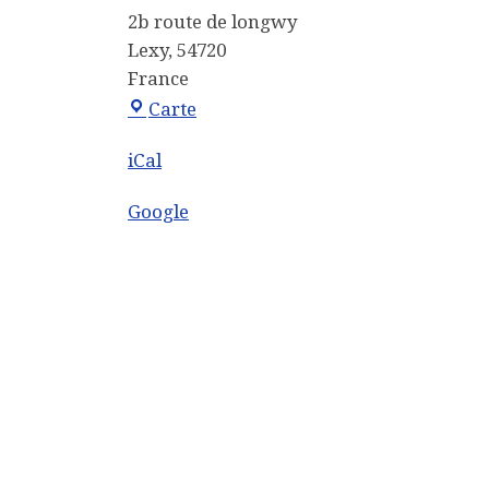
2b route de longwy
Lexy
,
54720
France
Mairie
Carte
iCal
Google