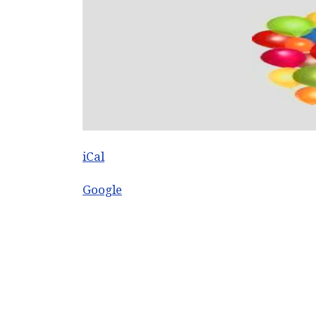
iCal
Google