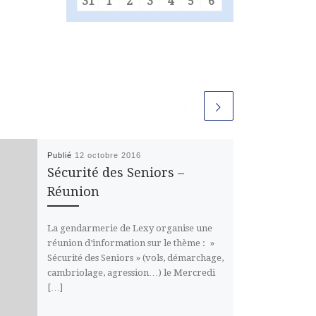
31
1
2
3
4
5
6
31 août 2026
1 septembre 2026
2 septembre 2026
3 septembre 2026
4 septembre 2026
5 septembre 2026
6 septembre 2026
Publié
12 octobre 2016
Sécurité des Seniors –
Réunion
La gendarmerie de Lexy organise une
réunion d’information sur le thème : »
Sécurité des Seniors » (vols, démarchage,
cambriolage, agression…) le Mercredi
[…]