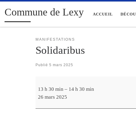
Passer au contenu
Commune de Lexy
ACCUEIL
DÉCOU
MANIFESTATIONS
Solidaribus
Publié
5 mars 2025
Solidaribus
13 h 30 min
–
14 h 30 min
26 mars 2025