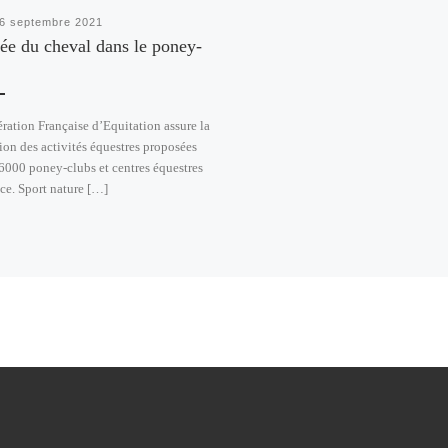
6 septembre 2021
ée du cheval dans le poney-
ration Française d’Equitation assure la
on des activités équestres proposées
 6000 poney-clubs et centres équestres
ce. Sport nature […]