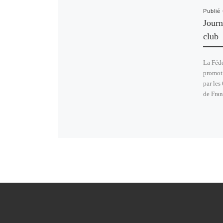
Publié
Journ
club
La Fédé
promoti
par les
de Fran