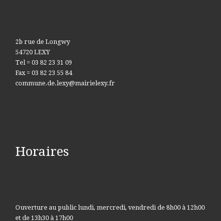
2b rue de Longwy
54720 LEXY
Tel = 03 82 23 31 09
Fax = 03 82 23 55 84
commune.de.lexy@mairielexy.fr
Horaires
Ouverture au public lundi, mercredi, vendredi de 8h00 à 12h00
et de 13h30 à 17h00