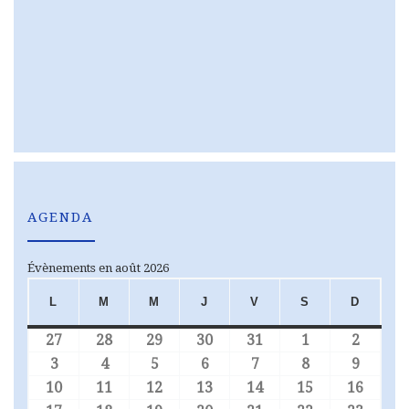
AGENDA
Évènements en août 2026
L
M
M
J
V
S
D
LUNDI
MARDI
MERCREDI
JEUDI
VENDREDI
SAMEDI
DIMA
27
28
29
30
31
1
2
27 juillet 2026
28 juillet 2026
29 juillet 2026
30 juillet 2026
31 juillet 2026
1 août 2026
2 août
3
4
5
6
7
8
9
3 août 2026
4 août 2026
5 août 2026
6 août 2026
7 août 2026
8 août 2026
9 août
10
11
12
13
14
15
16
10 août 2026
11 août 2026
12 août 2026
13 août 2026
14 août 2026
15 août 2026
16 aoû