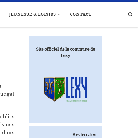
Se
JEUNESSE & LOISIRS
CONTACT
Site officiel de la commune de
Lexy
e.
budget
ublics
nismes
t dans
Rechercher