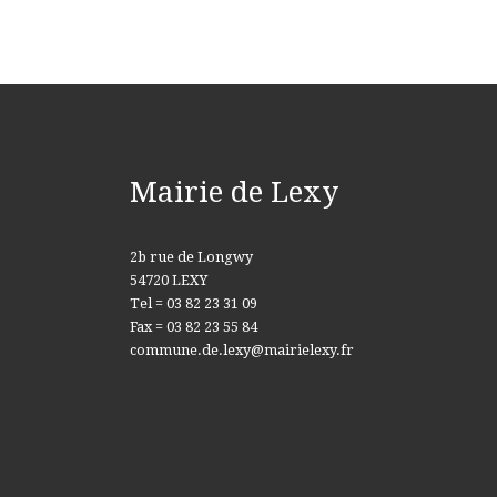
Mairie de Lexy
2b rue de Longwy
54720 LEXY
Tel = 03 82 23 31 09
Fax = 03 82 23 55 84
commune.de.lexy@mairielexy.fr