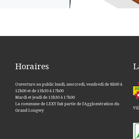
Horaires
L
Ouverture au public lundi, mercredi, vendredi de 8h00 à
12h00 et de 13h30 à 17h00
Mardi et jeudi de 13h30 à 17h00
La commune de LEXY fait partie de l'Agglomération du
Vil
Grand Longwy