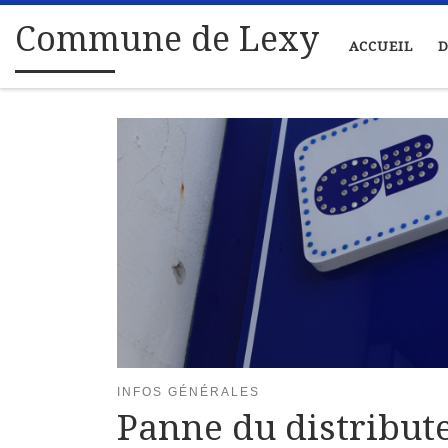
Passer au contenu
Commune de Lexy
ACCUEIL
D
INFOS GÉNÉRALES
Panne du distribute