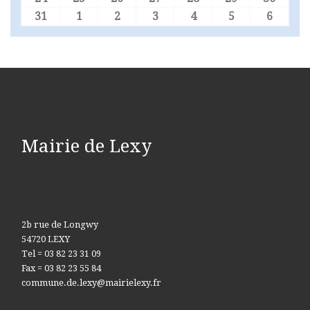
31
1
2
3
4
5
6
31 août 2026
1 septembre 2026
2 septembre 2026
3 septembre 2026
4 septembre 2026
5 septembre 
6 sept
Mairie de Lexy
2b rue de Longwy
54720 LEXY
Tel = 03 82 23 31 09
Fax = 03 82 23 55 84
commune.de.lexy@mairielexy.fr