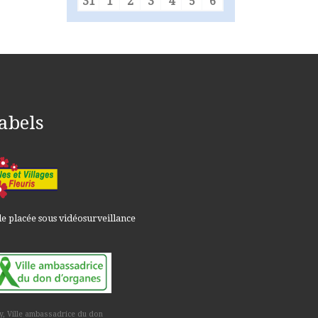
31
1
2
3
4
5
6
31 août 2026
1 septembre 2026
2 septembre 2026
3 septembre 2026
4 septembre 2026
5 septembre 2026
6 septembre 2026
abels
le placée sous vidéosurveillance
y, Ville ambassadrice du don