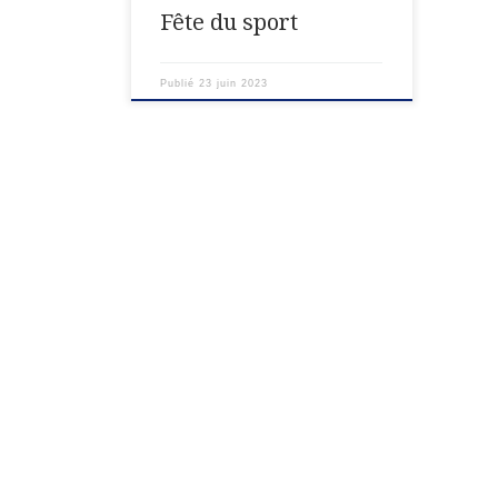
Fête du sport
Publié
23 juin 2023