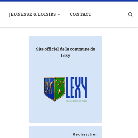
Se
JEUNESSE & LOISIRS
CONTACT
Site officiel de la commune de
Lexy
Rechercher