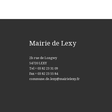
Mairie de Lexy
2b rue de Longwy
54720 LEXY
Tel = 03 82 23 31 09
Fax = 03 82 23 55 84
commune.de.lexy@mairielexy.fr