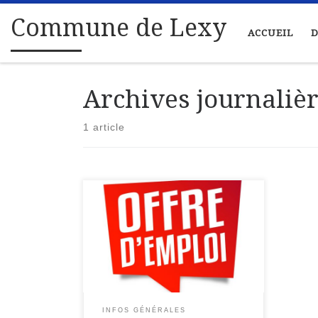
Passer au contenu
Commune de Lexy
ACCUEIL
D
Archives journaliè
1 article
URGENT – LA COMMUNE DE
LEXYRECHERCHE – Adjoint à la
Direction du Pôle Enfance Jeunesse
de Lexy, sous l’autorité de la
Coordinatrice– Remplacement de la
Coordinatrice du Pôle Enfance
Jeunesse […]
INFOS GÉNÉRALES