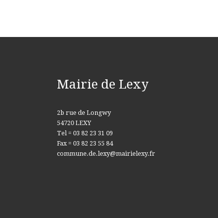
Mairie de Lexy
2b rue de Longwy
54720 LEXY
Tel = 03 82 23 31 09
Fax = 03 82 23 55 84
commune.de.lexy@mairielexy.fr