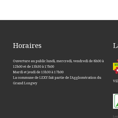
Horaires
L
Ouverture au public lundi, mercredi, vendredi de 8h00 à
12h00 et de 13h30 à 17h00
Mardi et jeudi de 13h30 à 17h00
La commune de LEXY fait partie de l'Agglomération du
Vil
Grand Longwy
Lex