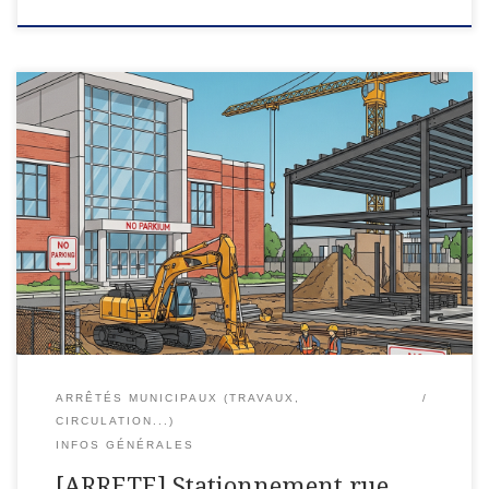
Département de Meurthe-et-MoselleCommune de
LEXYARRETE DU MAIRE Travaux construction salle annexe
Gymnase – rue Albert LebrunInterdiction de stationnement et
arrêt de véhicules Le Maire de la Commune de LEXY ; Vu le […]
ARRÊTÉS MUNICIPAUX (TRAVAUX,
CIRCULATION...)
INFOS GÉNÉRALES
[ARRETE] Stationnement rue