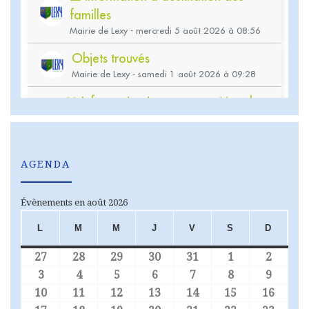
AGENDA
Évènements en août 2026
L
M
M
J
V
S
D
LUNDI
MARDI
MERCREDI
JEUDI
VENDREDI
SAMEDI
DIMA
27
28
29
30
31
1
2
27 juillet 2026
28 juillet 2026
29 juillet 2026
30 juillet 2026
31 juillet 2026
1 août 2026
2 août
3
4
5
6
7
8
9
3 août 2026
4 août 2026
5 août 2026
6 août 2026
7 août 2026
8 août 2026
9 août
10
11
12
13
14
15
16
10 août 2026
11 août 2026
12 août 2026
13 août 2026
14 août 2026
15 août 2026
16 aoû