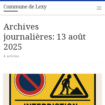
Commune de Lexy
Passer au contenu
Me
Archives
journalières:
13 août
2025
4 articles
Département de Meurthe-et-MoselleCommune de
LEXYARRETE DU MAIRETravaux – 2 rue du cochet Le Maire de