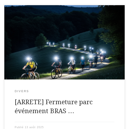
Département de Meurthe-et-MoselleCommune de LEXY
ARRETE DU MAIRE portant autorisation et organisation
randonnée nocturne VTT et marcheau Parc Municipal
Fernand CollignonLe Maire de la commune de LEXYVu le
Code Général […]
DIVERS
[ARRETE] Fermeture parc
événement BRAS …
Publié
13 août 2025