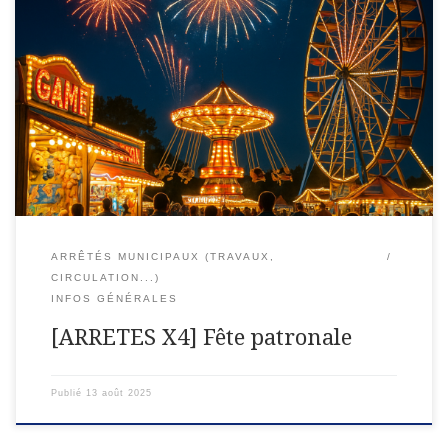
ARRETE DU MAIRE Le Maire de la Commune de LEXYVu le
Code des CommunesVu le Code de la Route A R R E T E Article
1er : Pendant la […]
ARRÊTÉS MUNICIPAUX (TRAVAUX,
CIRCULATION...)
INFOS GÉNÉRALES
[ARRETES X4] Fête patronale
Publié
13 août 2025