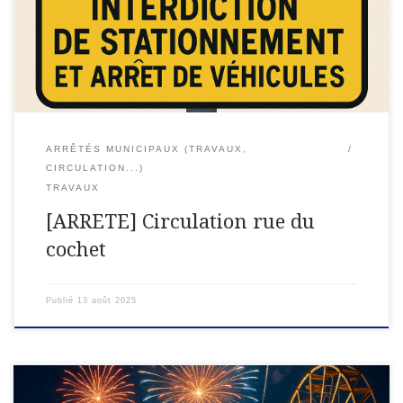
la Commune de LEXY ;Vu le Code de la Route ;Vu le code
général des collectivités territoriales, […]
ARRÊTÉS MUNICIPAUX (TRAVAUX,
CIRCULATION...)
TRAVAUX
[ARRETE] Circulation rue du
cochet
Publié
13 août 2025