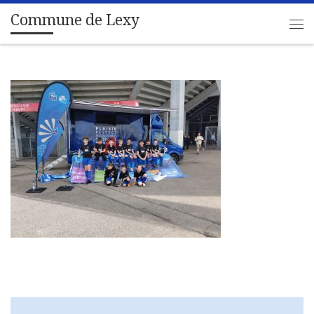
Commune de Lexy
Passer au contenu
Me