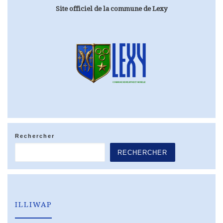
Site officiel de la commune de Lexy
Rechercher
RECHERCHER
ILLIWAP