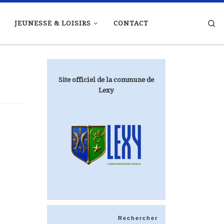
Se
JEUNESSE & LOISIRS
CONTACT
Site officiel de la commune de
Lexy
Rechercher