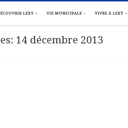
ÉCOUVRIR LEXY
VIE MUNICIPALE
VIVRE À LEXY
res:
14 décembre 2013