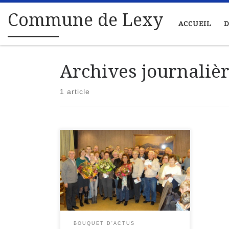
Passer au contenu
Commune de Lexy
ACCUEIL
D
Archives journaliè
1 article
Le 20 novembre 2013, en mairie de
LEXY était organisé le rendez- vous
annuel pour mettre à l’honneur,
féliciter et récompenser les
différents habitants de notre
commune qui, par l’investissement
[…]
BOUQUET D'ACTUS