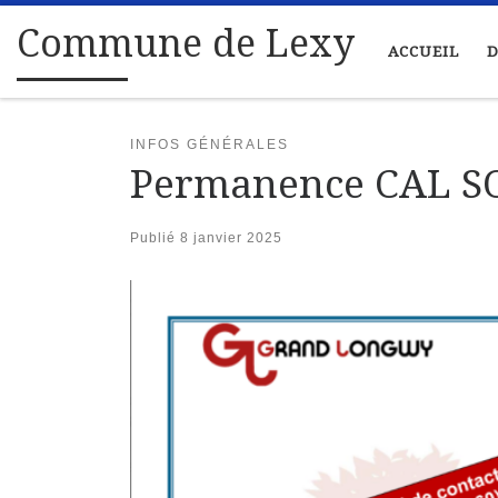
Passer au contenu
Commune de Lexy
ACCUEIL
D
INFOS GÉNÉRALES
Permanence CAL S
Publié
8 janvier 2025