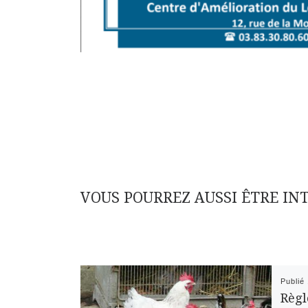
VOUS POURREZ AUSSI ÊTRE IN
Publié
Règl