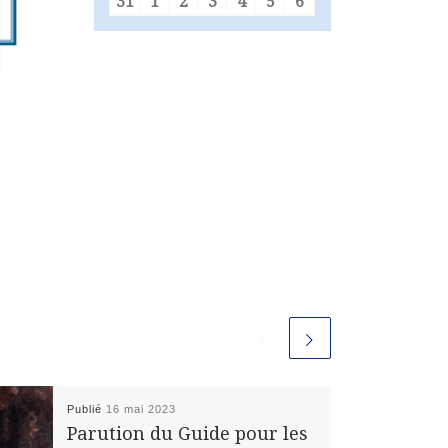
31
1
2
3
4
5
6
31 août 2026
1 septembre 2026
2 septembre 2026
3 septembre 2026
4 septembre 2026
5 septembre 2026
6 septembre 2026
Publié
16 mai 2023
Parution du Guide pour les