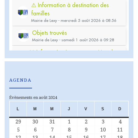
AGENDA
Évènements en août 2024
L
M
M
J
V
S
D
LUNDI
MARDI
MERCREDI
JEUDI
VENDREDI
SAMEDI
DIMA
29
30
31
1
2
3
4
29 juillet 2024
30 juillet 2024
31 juillet 2024
1 août 2024
2 août 2024
3 août 2024
4 août
5
6
7
8
9
10
11
5 août 2024
6 août 2024
7 août 2024
8 août 2024
9 août 2024
10 août 2024
11 aoû
12
13
14
15
16
17
18