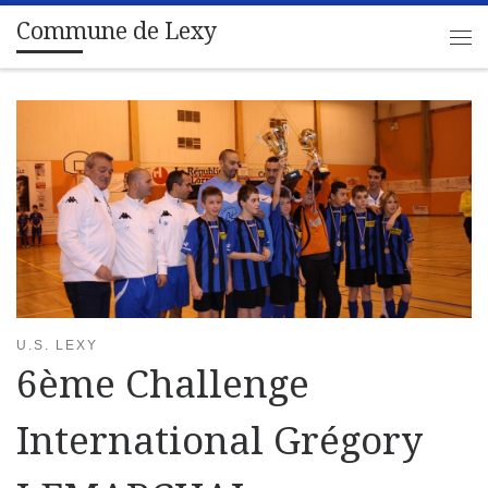
Commune de Lexy
Passer au contenu
Me
U.S. LEXY
6ème Challenge
International Grégory