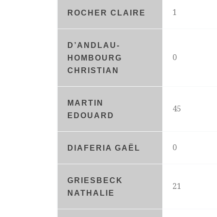
1
ROCHER CLAIRE
D’ANDLAU-
0
HOMBOURG
CHRISTIAN
MARTIN
45
EDOUARD
0
DIAFERIA GAËL
GRIESBECK
21
NATHALIE