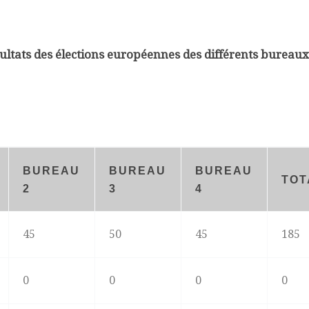
ultats des élections européennes des différents bureaux
BUREAU
BUREAU
BUREAU
TOT
2
3
4
45
50
45
185
0
0
0
0