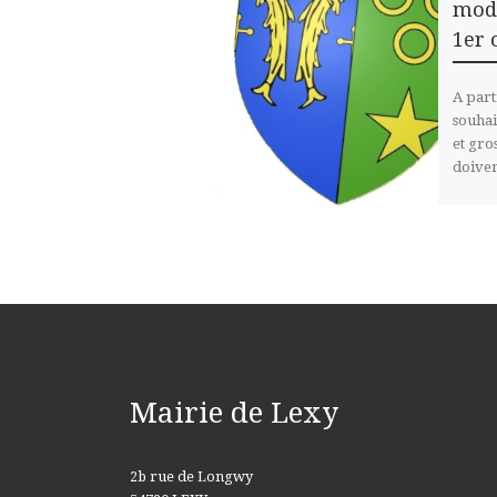
modi
1er 
A part
souhai
et gro
doiven
Mairie de Lexy
2b rue de Longwy