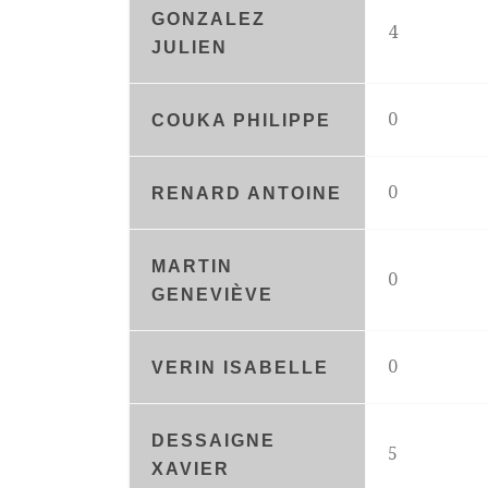
GONZALEZ
4
JULIEN
0
COUKA PHILIPPE
0
RENARD ANTOINE
MARTIN
0
GENEVIÈVE
0
VERIN ISABELLE
DESSAIGNE
5
XAVIER