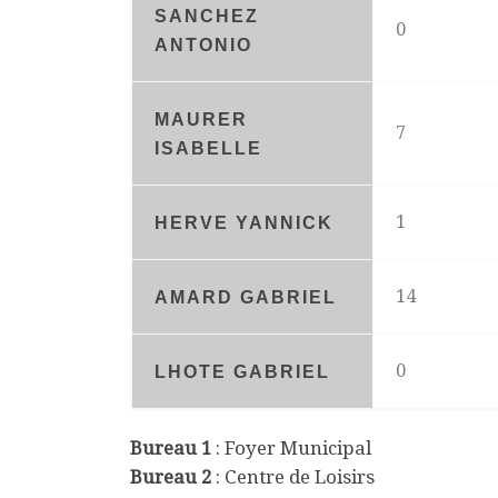
SANCHEZ
0
ANTONIO
MAURER
7
ISABELLE
1
HERVE YANNICK
14
AMARD GABRIEL
0
LHOTE GABRIEL
Bureau 1
: Foyer Municipal
Bureau 2
: Centre de Loisirs