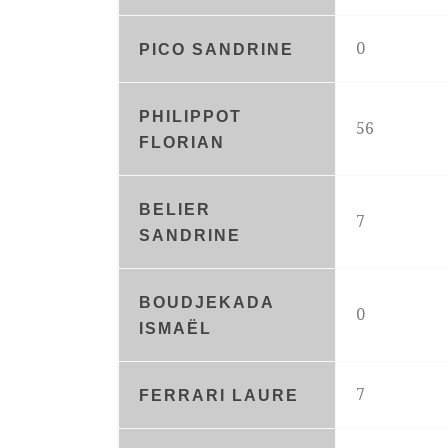
0
PICO SANDRINE
PHILIPPOT
56
FLORIAN
BELIER
7
SANDRINE
BOUDJEKADA
0
ISMAËL
7
FERRARI LAURE