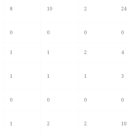
8
10
2
24
0
0
0
0
1
1
2
4
1
1
1
3
0
0
0
0
1
2
2
10