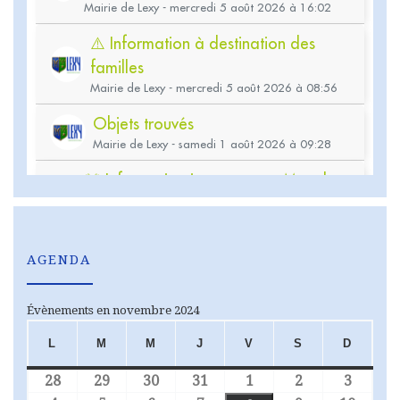
AGENDA
Évènements en novembre 2024
L
M
M
J
V
S
D
LUNDI
MARDI
MERCREDI
JEUDI
VENDREDI
SAMEDI
DIMA
28
29
30
31
1
2
3
28 octobre 2024
29 octobre 2024
30 octobre 2024
31 octobre 2024
1 novembre 2024
2 novembre 2
3 nove