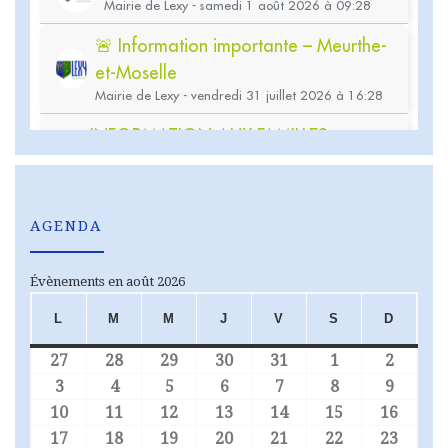
AGENDA
Évènements en août 2026
L
M
M
J
V
S
D
LUNDI
MARDI
MERCREDI
JEUDI
VENDREDI
SAMEDI
DIMA
27
28
29
30
31
1
2
27 juillet 2026
28 juillet 2026
29 juillet 2026
30 juillet 2026
31 juillet 2026
1 août 2026
2 août
3
4
5
6
7
8
9
3 août 2026
4 août 2026
5 août 2026
6 août 2026
7 août 2026
8 août 2026
9 août
10
11
12
13
14
15
16
10 août 2026
11 août 2026
12 août 2026
13 août 2026
14 août 2026
15 août 2026
16 aoû
17
18
19
20
21
22
23
17 août 2026
18 août 2026
19 août 2026
20 août 2026
21 août 2026
22 août 2026
23 aoû