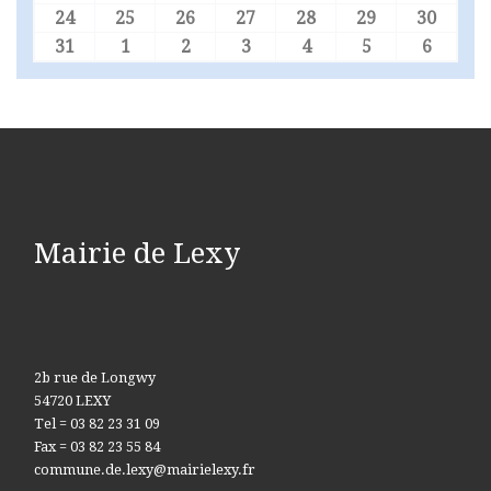
24
25
26
27
28
29
30
24 août 2026
25 août 2026
26 août 2026
27 août 2026
28 août 2026
29 août 2026
30 aoû
31
1
2
3
4
5
6
31 août 2026
1 septembre 2026
2 septembre 2026
3 septembre 2026
4 septembre 2026
5 septembre 
6 sept
Mairie de Lexy
2b rue de Longwy
54720 LEXY
Tel = 03 82 23 31 09
Fax = 03 82 23 55 84
commune.de.lexy@mairielexy.fr