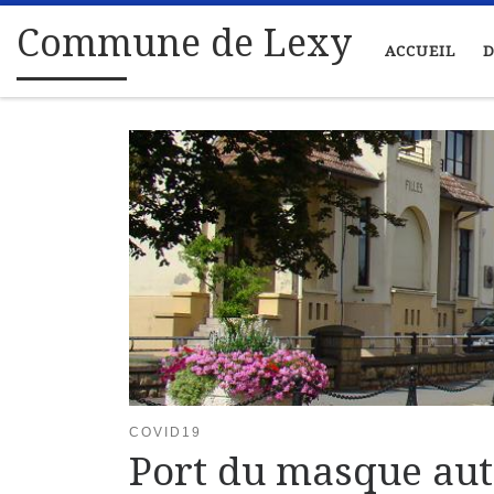
Passer au contenu
Commune de Lexy
ACCUEIL
D
COVID19
Port du masque aut