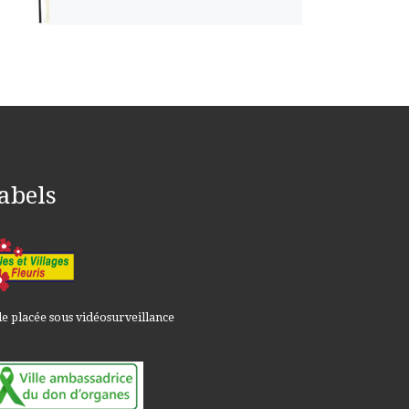
abels
le placée sous vidéosurveillance