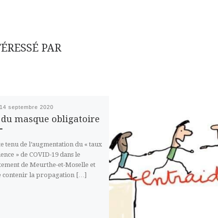
TÉRESSÉ PAR
14 septembre 2020
 du masque obligatoire
 tenu de l’augmentation du « taux
dence » de COVID-19 dans le
ement de Meurthe-et-Moselle et
e contenir la propagation […]