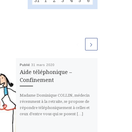
31
1
2
3
4
5
6
31 août 2026
1 septembre 2026
2 septembre 2026
3 septembre 2026
4 septembre 2026
5 septembre 2026
6 septembre 2026
Publié
31 mars 2020
Aide téléphonique –
Confinement
Madame Dominique COLLIN, médecin
récemment à la retraite, se propose de
répondre téléphoniquement à celles et
ceux d’entre vous qui se posent […]