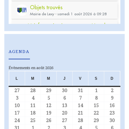
AGENDA
Évènements en août 2026
L
M
M
J
V
S
D
LUNDI
MARDI
MERCREDI
JEUDI
VENDREDI
SAMEDI
DIMA
27
28
29
30
31
1
2
27 juillet 2026
28 juillet 2026
29 juillet 2026
30 juillet 2026
31 juillet 2026
1 août 2026
2 août
3
4
5
6
7
8
9
3 août 2026
4 août 2026
5 août 2026
6 août 2026
7 août 2026
8 août 2026
9 août
10
11
12
13
14
15
16
10 août 2026
11 août 2026
12 août 2026
13 août 2026
14 août 2026
15 août 2026
16 aoû
17
18
19
20
21
22
23
17 août 2026
18 août 2026
19 août 2026
20 août 2026
21 août 2026
22 août 2026
23 aoû
24
25
26
27
28
29
30
24 août 2026
25 août 2026
26 août 2026
27 août 2026
28 août 2026
29 août 2026
30 aoû
31
1
2
3
4
5
6
31 août 2026
1 septembre 2026
2 septembre 2026
3 septembre 2026
4 septembre 2026
5 septembre 
6 sept