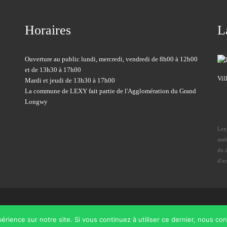
Horaires
L
Ouverture au public lundi, mercredi, vendredi de 8h00 à 12h00
et de 13h30 à 17h00
Vil
Mardi et jeudi de 13h30 à 17h00
La commune de LEXY fait partie de l'Agglomération du Grand
Longwy
Lexy
amb
du 
d'o
érience sur notre site. Si vous continuez à utiliser ce dernier, nous co