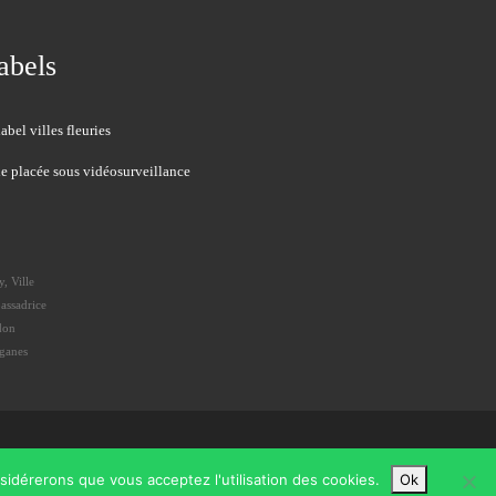
abels
le placée sous vidéosurveillance
, Ville
assadrice
don
rganes
nsidérerons que vous acceptez l'utilisation des cookies.
Ok