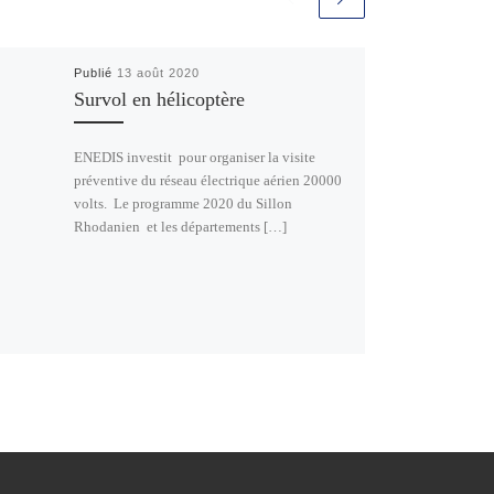
Publié
13 août 2020
Survol en hélicoptère
ENEDIS investit pour organiser la visite
préventive du réseau électrique aérien 20000
volts. Le programme 2020 du Sillon
Rhodanien et les départements […]