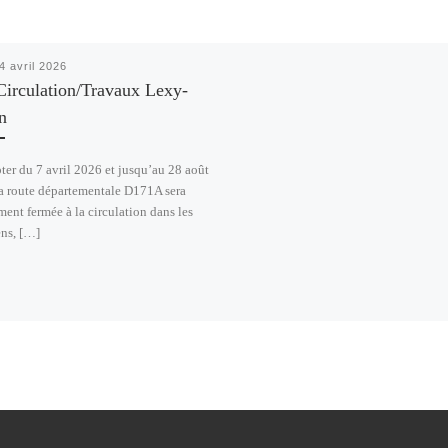
4 avril 2026
Circulation/Travaux Lexy-
n
er du 7 avril 2026 et jusqu’au 28 août
a route départementale D171A sera
ment fermée à la circulation dans les
ns, […]