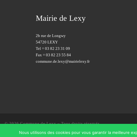
Mairie de Lexy
2b rue de Longwy
54720 LEXY
Tel = 03 82 23 31 09
Fax = 03 82 23 55 84
commune.de.lexy@mairielexy.fr
© 2026
Commune de Lexy
– Tous droits réservés
Nous utilisons des cookies pour vous garantir la meilleure exp
Propulsé par
WP
– Réalisé avec the
Thème Customizr