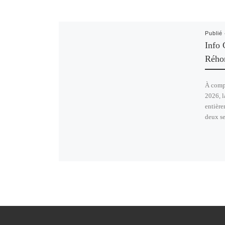
Publié
Info 
Rého
À compt
2026, l
entière
deux se