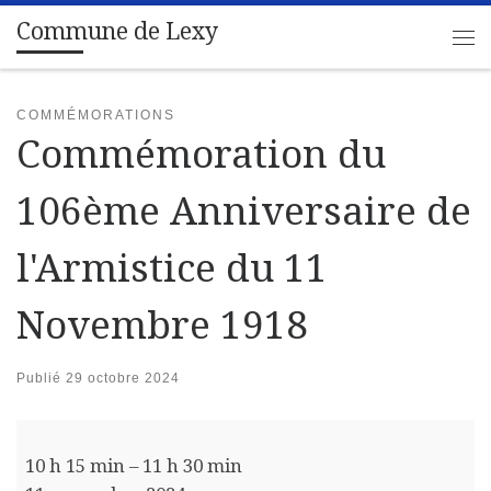
Commune de Lexy
Passer au contenu
Me
COMMÉMORATIONS
Commémoration du
106ème Anniversaire de
l'Armistice du 11
Novembre 1918
Publié
29 octobre 2024
Commémoration du 106ème Anniversaire de l'Armisti
10 h 15 min
–
11 h 30 min