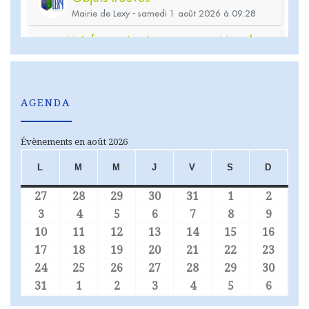
AGENDA
Évènements en août 2026
L
M
M
J
V
S
D
LUNDI
MARDI
MERCREDI
JEUDI
VENDREDI
SAMEDI
DIMA
27
28
29
30
31
1
2
27 juillet 2026
28 juillet 2026
29 juillet 2026
30 juillet 2026
31 juillet 2026
1 août 2026
2 août
3
4
5
6
7
8
9
3 août 2026
4 août 2026
5 août 2026
6 août 2026
7 août 2026
8 août 2026
9 août
10
11
12
13
14
15
16
10 août 2026
11 août 2026
12 août 2026
13 août 2026
14 août 2026
15 août 2026
16 aoû
17
18
19
20
21
22
23
17 août 2026
18 août 2026
19 août 2026
20 août 2026
21 août 2026
22 août 2026
23 aoû
24
25
26
27
28
29
30
24 août 2026
25 août 2026
26 août 2026
27 août 2026
28 août 2026
29 août 2026
30 aoû
31
1
2
3
4
5
6
31 août 2026
1 septembre 2026
2 septembre 2026
3 septembre 2026
4 septembre 2026
5 septembre 
6 sept