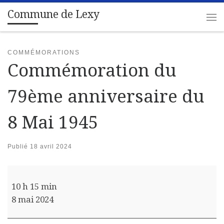
Commune de Lexy
Passer au contenu
Me
COMMÉMORATIONS
Commémoration du
79ème anniversaire du
8 Mai 1945
Publié
18 avril 2024
Commémoration du 79ème anniversaire du 8 Mai 194
10 h 15 min
8 mai 2024