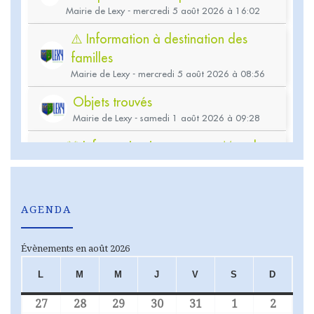
AGENDA
Évènements en août 2026
L
M
M
J
V
S
D
LUNDI
MARDI
MERCREDI
JEUDI
VENDREDI
SAMEDI
DIMA
27
28
29
30
31
1
2
27 juillet 2026
28 juillet 2026
29 juillet 2026
30 juillet 2026
31 juillet 2026
1 août 2026
2 août