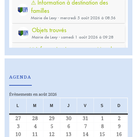
AGENDA
Évènements en août 2026
L
M
M
J
V
S
D
LUNDI
MARDI
MERCREDI
JEUDI
VENDREDI
SAMEDI
DIMA
27
28
29
30
31
1
2
27 juillet 2026
28 juillet 2026
29 juillet 2026
30 juillet 2026
31 juillet 2026
1 août 2026
2 août
3
4
5
6
7
8
9
3 août 2026
4 août 2026
5 août 2026
6 août 2026
7 août 2026
8 août 2026
9 août
10
11
12
13
14
15
16
10 août 2026
11 août 2026
12 août 2026
13 août 2026
14 août 2026
15 août 2026
16 aoû