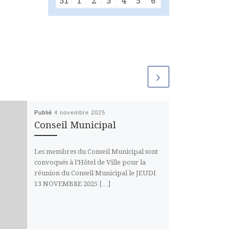
31
1
2
3
4
5
6
31 août 2026
1 septembre 2026
2 septembre 2026
3 septembre 2026
4 septembre 2026
5 septembre 2026
6 septembre 2026
Publié
4 novembre 2025
Conseil Municipal
Les membres du Conseil Municipal sont
convoqués à l’Hôtel de Ville pour la
réunion du Conseil Municipal le JEUDI
13 NOVEMBRE 2025 […]