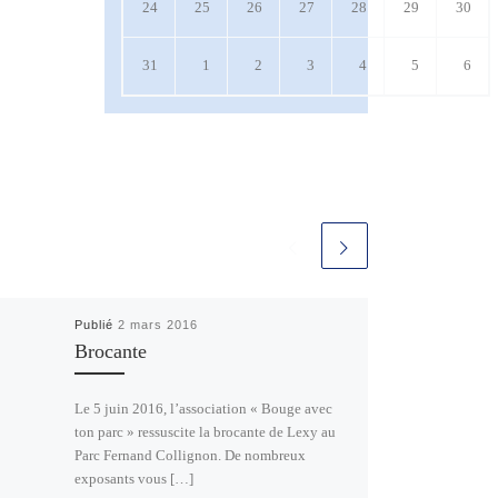
24 août 2026
25 août 2026
26 août 2026
27 août 2026
28 août 2026
29 août 2026
30 a
24
25
26
27
28
29
30
31 août 2026
1 septembre 2026
2 septembre 2026
3 septembre 2026
4 septembre 2026
5 septembre 
6 se
31
1
2
3
4
5
6
Publié
2 mars 2016
Brocante
Le 5 juin 2016, l’association « Bouge avec
ton parc » ressuscite la brocante de Lexy au
Parc Fernand Collignon. De nombreux
exposants vous […]