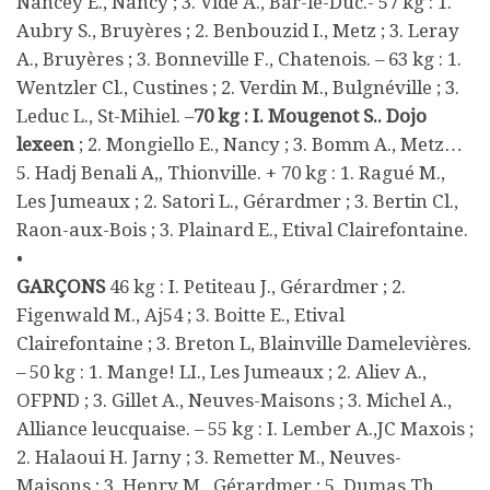
Nancey E., Nancy ; 3. Vide A., Bar-le-Duc.- 57 kg : 1.
Aubry S., Bruyères ; 2. Benbouzid I., Metz ; 3. Leray
A., Bruyères ; 3. Bonneville F., Chatenois. – 63 kg : 1.
Wentzler Cl., Custines ; 2. Verdin M., Bulgnéville ; 3.
Leduc L., St-Mihiel. –
70 kg : I. Mougenot S.. Dojo
lexeen
; 2. Mongiello E., Nancy ; 3. Bomm A., Metz…
5. Hadj Benali A„ Thionville. + 70 kg : 1. Ragué M.,
Les Jumeaux ; 2. Satori L., Gérardmer ; 3. Bertin Cl.,
Raon-aux-Bois ; 3. Plainard E., Etival Clairefontaine.
•
GARÇONS
46 kg : I. Petiteau J., Gérardmer ; 2.
Figenwald M., Aj54 ; 3. Boitte E., Etival
Clairefontaine ; 3. Breton L, Blainville Damelevières.
– 50 kg : 1. Mange! LI., Les Jumeaux ; 2. Aliev A.,
OFPND ; 3. Gillet A., Neuves-Maisons ; 3. Michel A.,
Alliance leucquaise. – 55 kg : I. Lember A.,JC Maxois ;
2. Halaoui H. Jarny ; 3. Remetter M., Neuves-
Maisons ; 3. Henry M., Gérardmer ; 5. Dumas Th.,