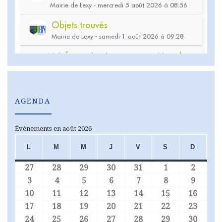
AGENDA
Évènements en août 2026
L
M
M
J
V
S
D
LUNDI
MARDI
MERCREDI
JEUDI
VENDREDI
SAMEDI
DIMA
27
28
29
30
31
1
2
27 juillet 2026
28 juillet 2026
29 juillet 2026
30 juillet 2026
31 juillet 2026
1 août 2026
2 août
3
4
5
6
7
8
9
3 août 2026
4 août 2026
5 août 2026
6 août 2026
7 août 2026
8 août 2026
9 août
10
11
12
13
14
15
16
10 août 2026
11 août 2026
12 août 2026
13 août 2026
14 août 2026
15 août 2026
16 aoû
17
18
19
20
21
22
23
17 août 2026
18 août 2026
19 août 2026
20 août 2026
21 août 2026
22 août 2026
23 aoû
24
25
26
27
28
29
30
24 août 2026
25 août 2026
26 août 2026
27 août 2026
28 août 2026
29 août 2026
30 aoû