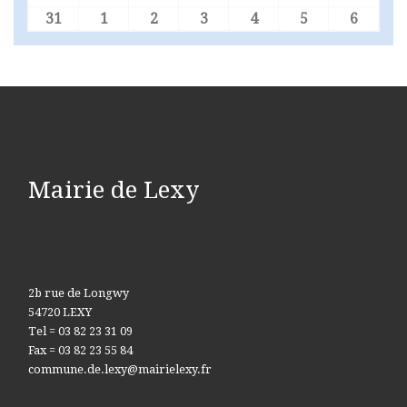
31
1
2
3
4
5
6
31 août 2026
1 septembre 2026
2 septembre 2026
3 septembre 2026
4 septembre 2026
5 septembre 
6 sept
Mairie de Lexy
2b rue de Longwy
54720 LEXY
Tel = 03 82 23 31 09
Fax = 03 82 23 55 84
commune.de.lexy@mairielexy.fr