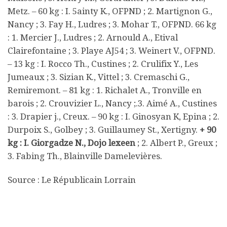
Metz. – 60 kg : I. 5ainty K., OFPND ; 2. Martignon G.,
Nancy ; 3. Fay H., Ludres ; 3. Mohar T., OFPND. 66 kg
: 1. Mercier J., Ludres ; 2. Arnould A., Etival
Clairefontaine ; 3. Playe AJ54 ; 3. Weinert V., OFPND.
– 13 kg : I. Rocco Th., Custines ; 2. Crulifix Y., Les
Jumeaux ; 3. Sizian K., Vittel ; 3. Cremaschi G.,
Remiremont. – 81 kg : 1. Richalet A., Tronville en
barois ; 2. Crouvizier L., Nancy ;.3. Aimé A., Custines
: 3. Drapier j., Creux. – 90 kg : I. Ginosyan K, Epina ; 2.
Durpoix S., Golbey ; 3. Guillaumey St., Xertigny.
+ 90
kg : I. Giorgadze N., Dojo lexeen
; 2. Albert P., Greux ;
3. Fabing Th., Blainville Damelevières.
Source : Le Républicain Lorrain