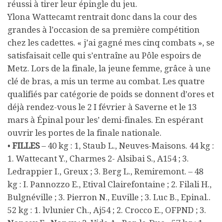
réussi à tirer leur épingle du jeu.
Ylona Wattecamt rentrait donc dans la cour des
grandes à l’occasion de sa première compétition
chez les cadettes. « j’ai gagné mes cinq combats », se
satisfaisait celle qui s’entraîne au Pôle espoirs de
Metz. Lors de la finale, la jeune femme, grâce à une
clé de bras, a mis un terme au combat. Les quatre
qualifiés par catégorie de poids se donnent d’ores et
déjà rendez-vous le 2 I février à Saverne et le 13
mars à Épinal pour les’ demi-finales. En espérant
ouvrir les portes de la finale nationale.
•
FILLES
– 40 kg : 1, Staub L., Neuves-Maisons. 44 kg :
1. Wattecant Y., Charmes 2- Alsibai S., A154 ; 3.
Ledrappier I., Greux ; 3. Berg L., Remiremont. – 48
kg : I. Pannozzo E., Etival Clairefontaine ; 2. Filali H.,
Bulgnéville ; 3. Pierron N., Euville ; 3. Luc B., Epinal..
52 kg : 1. lvlunier Ch., Aj54 ; 2. Crocco E., OFPND ; 3.