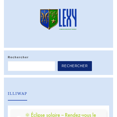
Rechercher
RECHERCHER
ILLIWAP