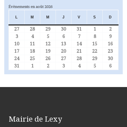
Évènements en août 2026
L
M
M
J
V
S
D
LUNDI
MARDI
MERCREDI
JEUDI
VENDREDI
SAMEDI
DIMA
27
28
29
30
31
1
2
27 juillet 2026
28 juillet 2026
29 juillet 2026
30 juillet 2026
31 juillet 2026
1 août 2026
2 août
3
4
5
6
7
8
9
3 août 2026
4 août 2026
5 août 2026
6 août 2026
7 août 2026
8 août 2026
9 août
10
11
12
13
14
15
16
10 août 2026
11 août 2026
12 août 2026
13 août 2026
14 août 2026
15 août 2026
16 aoû
17
18
19
20
21
22
23
17 août 2026
18 août 2026
19 août 2026
20 août 2026
21 août 2026
22 août 2026
23 aoû
24
25
26
27
28
29
30
24 août 2026
25 août 2026
26 août 2026
27 août 2026
28 août 2026
29 août 2026
30 aoû
31
1
2
3
4
5
6
31 août 2026
1 septembre 2026
2 septembre 2026
3 septembre 2026
4 septembre 2026
5 septembre 
6 sept
Mairie de Lexy