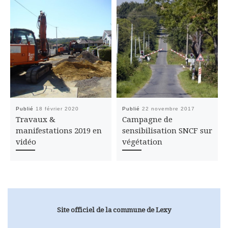
Publié
18 février 2020
Publié
22 novembre 2017
Travaux &
Campagne de
manifestations 2019 en
sensibilisation SNCF sur
vidéo
végétation
Site officiel de la commune de Lexy