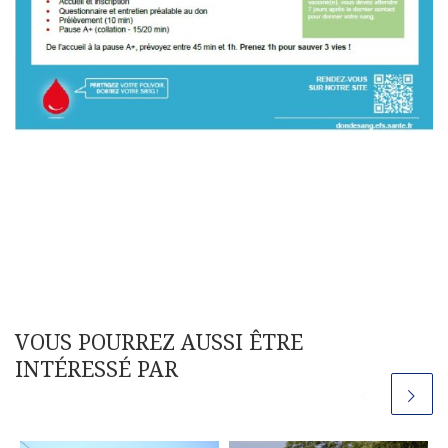
VOUS POURREZ AUSSI ÊTRE
INTÉRESSÉ PAR