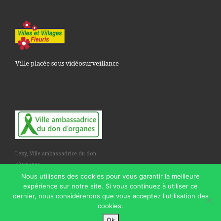
Ville placée sous vidéosurveillance
Lexy, Ville ambassadrice du don
d'organes
Nous utilisons des cookies pour vous garantir la meilleure
expérience sur notre site. Si vous continuez à utiliser ce
dernier, nous considérerons que vous acceptez l'utilisation des
cookies.
© 2026
Commune de Lexy
– Tous droits réservés
Ok
Propulsé par
WP
– Réalisé avec the
Thème Customizr