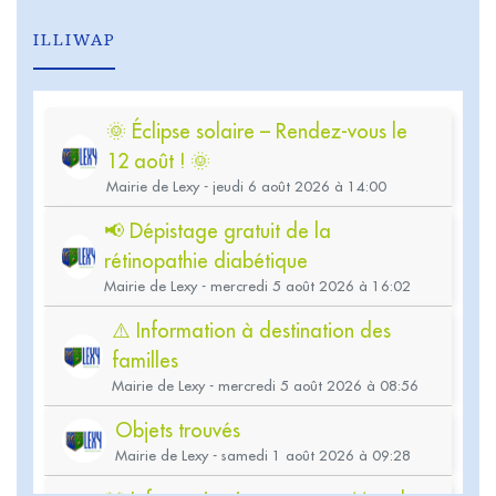
ILLIWAP