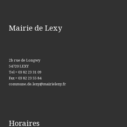
Mairie de Lexy
2b rue de Longwy
54720 LEXY
Tel = 03 82 23 31 09
Fax = 03 82 23 55 84
commune.de.lexy@mairielexy.fr
Horaires