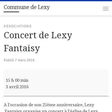
Commune de Lexy
Passer au contenu
Me
ASSOCIATIONS
Concert de Lexy
Fantaisy
Publié
7 mars 2016
Concert de Lexy Fantaisy
15 h 00 min
3 avril 2016
A l'occasion de son 25ème anniversaire, Lexy
Fantaisy organise un concert à l'église de Lexy.