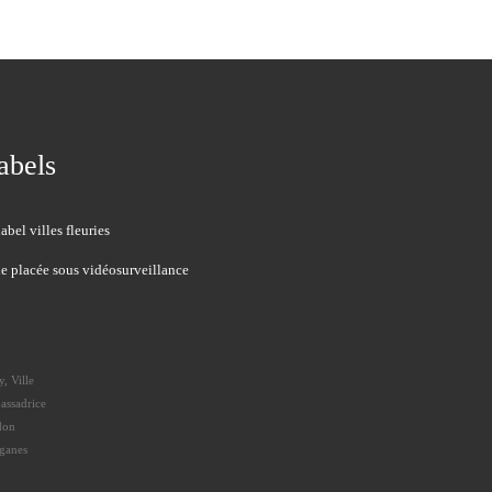
abels
le placée sous vidéosurveillance
, Ville
assadrice
don
rganes