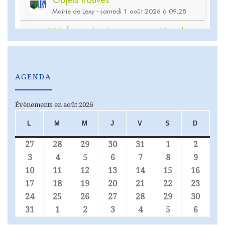
AGENDA
Évènements en août 2026
L
M
M
J
V
S
D
LUNDI
MARDI
MERCREDI
JEUDI
VENDREDI
SAMEDI
DIMA
27
28
29
30
31
1
2
27 juillet 2026
28 juillet 2026
29 juillet 2026
30 juillet 2026
31 juillet 2026
1 août 2026
2 août
3
4
5
6
7
8
9
3 août 2026
4 août 2026
5 août 2026
6 août 2026
7 août 2026
8 août 2026
9 août
10
11
12
13
14
15
16
10 août 2026
11 août 2026
12 août 2026
13 août 2026
14 août 2026
15 août 2026
16 aoû
17
18
19
20
21
22
23
17 août 2026
18 août 2026
19 août 2026
20 août 2026
21 août 2026
22 août 2026
23 aoû
24
25
26
27
28
29
30
24 août 2026
25 août 2026
26 août 2026
27 août 2026
28 août 2026
29 août 2026
30 aoû
31
1
2
3
4
5
6
31 août 2026
1 septembre 2026
2 septembre 2026
3 septembre 2026
4 septembre 2026
5 septembre 
6 sept