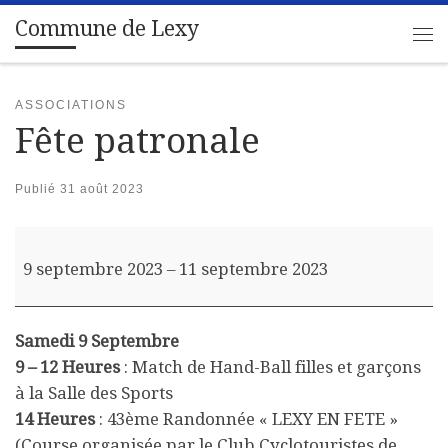
Commune de Lexy
Passer au contenu
Me
ASSOCIATIONS
Fête patronale
Publié
31 août 2023
Fête patronale
9 septembre 2023
–
11 septembre 2023
Samedi 9 Septembre
9 – 12 Heures
: Match de Hand-Ball filles et garçons
à la Salle des Sports
14 Heures
: 43ème Randonnée « LEXY EN FETE »
(Course organisée par le Club Cyclotouristes de