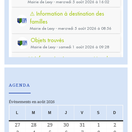
AGENDA
Évènements en août 2026
L
M
M
J
V
S
D
LUNDI
MARDI
MERCREDI
JEUDI
VENDREDI
SAMEDI
DIMA
27
28
29
30
31
1
2
27 juillet 2026
28 juillet 2026
29 juillet 2026
30 juillet 2026
31 juillet 2026
1 août 2026
2 août