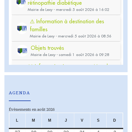
AGENDA
Évènements en août 2026
L
M
M
J
V
S
D
LUNDI
MARDI
MERCREDI
JEUDI
VENDREDI
SAMEDI
DIMA