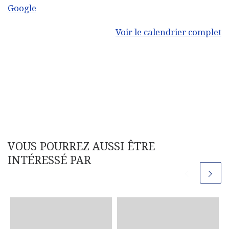
Google
Voir le calendrier complet
VOUS POURREZ AUSSI ÊTRE
INTÉRESSÉ PAR