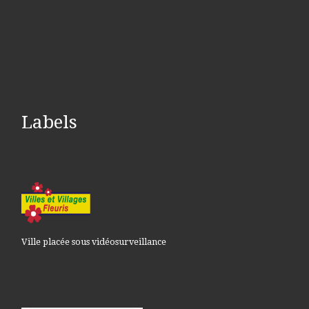
Labels
Ville placée sous vidéosurveillance