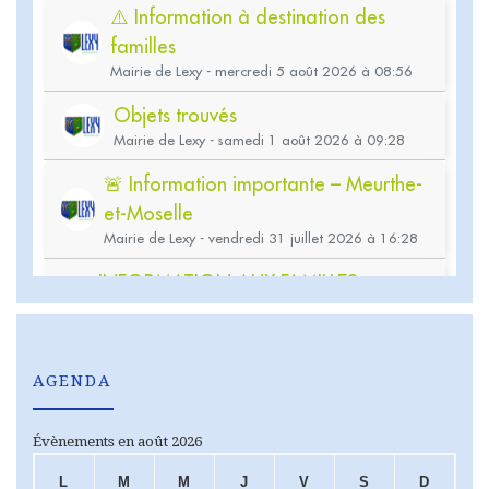
AGENDA
Évènements en août 2026
L
M
M
J
V
S
D
LUNDI
MARDI
MERCREDI
JEUDI
VENDREDI
SAMEDI
DIMA