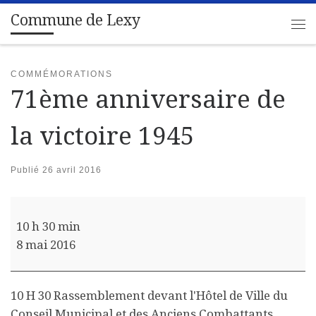
Commune de Lexy
Passer au contenu
Me
COMMÉMORATIONS
71ème anniversaire de
la victoire 1945
Publié
26 avril 2016
71ème anniversaire de la victoire 1945
10 h 30 min
8 mai 2016
10 H 30 Rassemblement devant l'Hôtel de Ville du
Conseil Municipal et des Anciens Combattants.