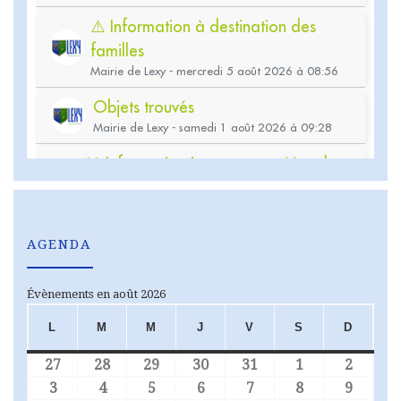
AGENDA
Évènements en août 2026
L
M
M
J
V
S
D
LUNDI
MARDI
MERCREDI
JEUDI
VENDREDI
SAMEDI
DIMA
27
28
29
30
31
1
2
27 juillet 2026
28 juillet 2026
29 juillet 2026
30 juillet 2026
31 juillet 2026
1 août 2026
2 août
3
4
5
6
7
8
9
3 août 2026
4 août 2026
5 août 2026
6 août 2026
7 août 2026
8 août 2026
9 août